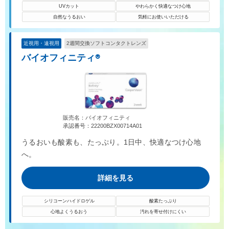
UVカット
やわらかく快適なつけ心地
自然なうるおい
気軽にお使いいただける
近視用・遠視用
2週間交換ソフトコンタクトレンズ
バイオフィニティ®
販売名：バイオフィニティ
承認番号：22200BZX00714A01
うるおいも酸素も、たっぷり。1日中、快適なつけ心地
へ。
詳細を見る
シリコーンハイドロゲル
酸素たっぷり
心地よくうるおう
汚れを寄せ付けにくい