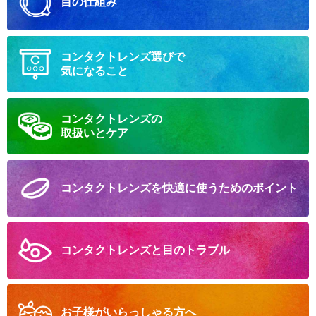
目の仕組み
コンタクトレンズ選びで
気になること
コンタクトレンズの
取扱いとケア
コンタクトレンズを
快適に
使うための
ポイント
コンタクトレンズと
目のトラブル
お子様が
いらっしゃる方へ