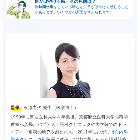
目がぼやける時、その原因は？
長時間仕事をしている時など、目がぼやけて感じること
があります。いくつかの原因が考えられます。
監修 :
東原尚代 先生（医学博士）
1999年に関西医科大学を卒業後、京都府立医科大学眼科学
教室へ入局。バプテスト眼科クリニックや大学院でのドラ
イアイ・角膜の研究を経たのち、2011年に
ひがしはら内科
眼科クリニック
副院長に就任。地域に寄りそった眼科診療