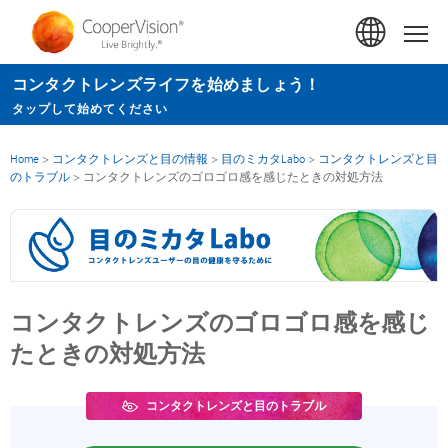
メ
イ
Hom
ン
コンタクトレンズライフを始めましょう！
コ
タップして始めてください
ン
テ
Home
>
コンタクトレンズと目の情報
>
目のミカタLabo
>
コンタクトレンズと目
ン
のトラブル
>
コンタクトレンズのゴロゴロ感を感じたときの対処方法
ツ
に
移
動
コンタクトレンズのゴロゴロ感を感じ
たときの対処方法
コンタクトレンズと目のトラブル