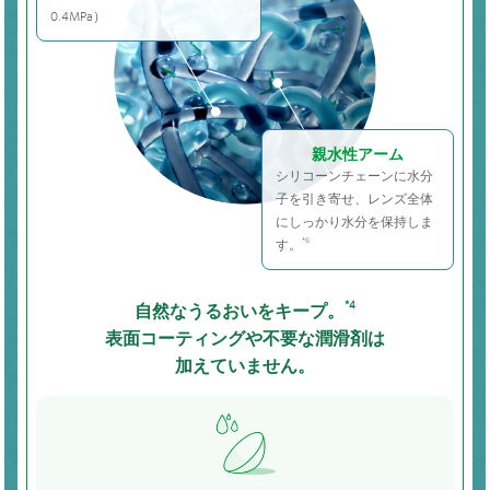
0.4MPa）​
親水性アーム​
シリコーンチェーンに水分
子を引き寄せ、レンズ全体
にしっかり水分を保持しま
*6​
す。
自然なうるおいをキープ。
*4
表面コーティングや不要な潤滑剤は
加えていません。