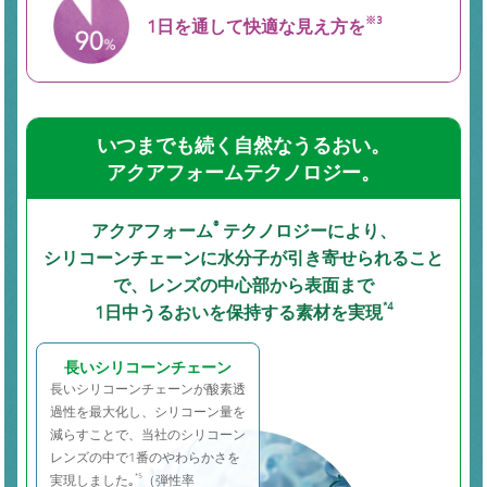
1日を通して快適
な見え方を
※3
いつまでも続く自然なうるおい。
アクアフォームテクノロジー。
アクアフォーム
テクノロジーにより、
®
シリコーンチェーンに
水分子が引き寄せられること
で、レンズの中心部から表面まで
1日中うるおいを保持する素材を実現
*4
長いシリコーンチェーン
長いシリコーンチェーンが酸素透
過性を最大化し、シリコーン量を
減らすことで、当社のシリコーン
レンズの中で1番のやわらかさを
*5
実現しました｡
（弾性率