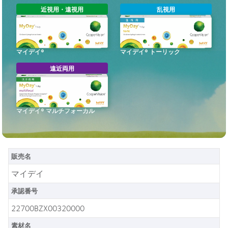
近視用・遠視用
乱視用
マイデイ®
マイデイ® トーリック
遠近両用
マイデイ® マルチフォーカル
販売名
マイデイ
承認番号
22700BZX00320000
素材名