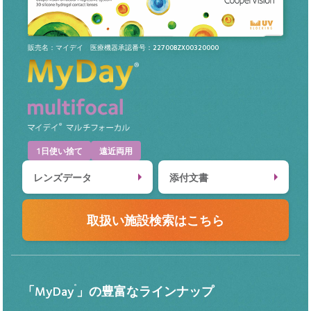
販売名：マイデイ 医療機器承認番号：22700BZX00320000
1日使い捨て
遠近両用
レンズデータ
添付文書
取扱い施設検索はこちら
®
「MyDay
」の豊富なラインナップ