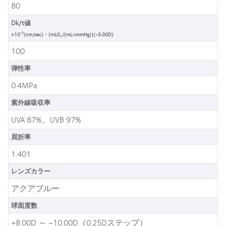
80
Dk/t値
-9
×10
(cm/sec)・(mLO
/(mL×mmHg))(-3.00D)
2
100
弾性率
0.4MPa
紫外線吸収率
UVA 87%、UVB 97%
屈折率
1.401
レンズカラー
アクアブルー
球面度数
+8.00D ～ ‒10.00D（0.25Dステップ）