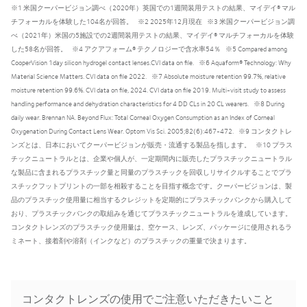
※1 米国クーパービジョン調べ（2020年）英国での1週間装用テストの結果、マイデイ® マル
チフォーカルを体験した104名が回答。
※2 2025年12月現在
※3 米国クーパービジョン調
べ（2021年）米国の5施設での2週間装用テストの結果、マイデイ® マルチフォーカルを体験
した58名が回答。
※4 アクアフォーム® テクノロジーで含水率54％
※5 Compared among
CooperVision 1day silicon hydrogel contact lenses.CVI data on file.
※6 Aquaform® Technology: Why
Material Science Matters. CVI data on file 2022.
※7 Absolute moisture retention 99.7%, relative
moisture retention 99.6%. CVI data on file, 2024. CVI data on file 2019. Multi-visit study to assess
handling performance and dehydration characteristics for 4 DD CLs in 20 CL wearers.
※8 During
daily wear. Brennan NA. Beyond Flux: Total Corneal Oxygen Consumption as an Index of Corneal
Oxygenation During Contact Lens Wear. Optom Vis Sci. 2005;82(6):467-472.
※9 コンタクトレ
ンズとは、日本においてクーパービジョンが販売・流通する製品を指します。
※10 プラス
チックニュートラルとは、企業や個人が、一定期間内に販売したプラスチックニュートラル
な製品に含まれるプラスチック量と同量のプラスチックを回収しリサイクルすることでプラ
スチックフットプリントの一部を相殺することを目指す概念です。クーパービジョンは、製
品のプラスチック使用量に相当するクレジットを定期的にプラスチックバンクから購入して
おり、プラスチックバンクの取組みを通じてプラスチックニュートラルを達成しています。
コンタクトレンズのプラスチック使用量は、空ケース、レンズ、パッケージに使用されるラ
ミネート、接着剤や溶剤（インクなど）のプラスチックの重量で決まります。
コンタクトレンズの使用でご注意いただきたいこと