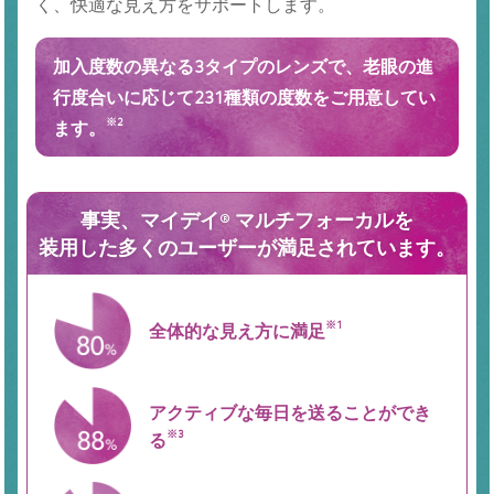
く、快適な見え方をサポートします。
加入度数の異なる3タイプのレンズで、老眼の進
行度合いに応じて231種類の度数をご用意してい
ます。
※2
事実、マイデイ® マルチフォーカルを
装用した多くのユーザーが満足されています。
全体的な
見え方に満足
※1
アクティブな毎日を
送ることができ
る
※3