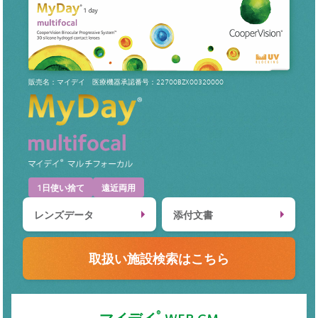
販売名：マイデイ 医療機器承認番号：22700BZX00320000
1日使い捨て
遠近両用
レンズデータ
添付文書
取扱い施設検索はこちら
マイデイ
WEB CM
®