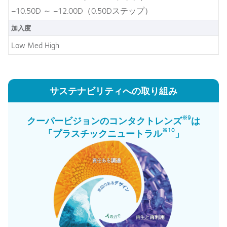
‒10.50D ～ ‒12.00D（0.50Dステップ）
加入度
Low Med High
サステナビリティへの取り組み
※9
クーパービジョンのコンタクトレンズ
は
※10
「プラスチックニュートラル
」