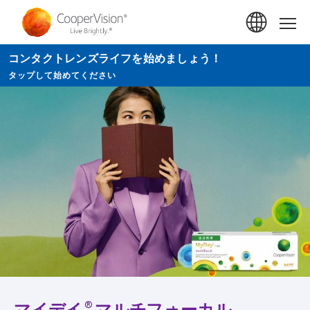
メ
イ
Hom
ン
コンタクトレンズライフを始めましょう！
コ
タップして始めてください
ン
テ
ン
ツ
に
移
動
®
マイデイ
マルチフォーカル