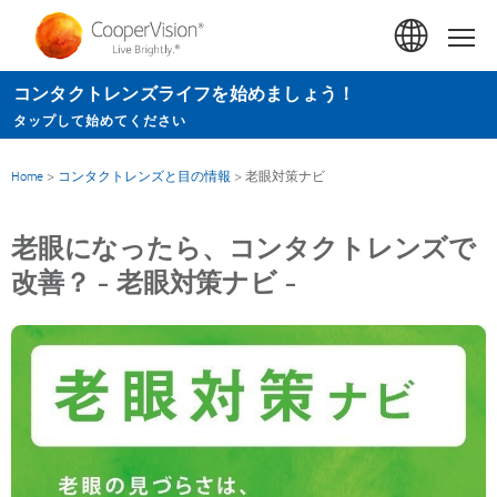
メ
イ
Hom
ン
コンタクトレンズライフを始めましょう！
コ
タップして始めてください
ン
テ
Home
>
コンタクトレンズと目の情報
>
老眼対策ナビ
ン
ツ
老眼になったら、コンタクトレンズで
に
改善？ - 老眼対策ナビ -
移
動