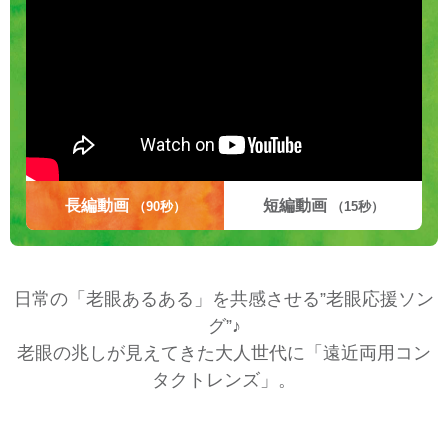
長編動画
短編動画
（90秒）
（15秒）
日常の「老眼あるある」を共感させる”老眼応援ソン
グ”♪
老眼の兆しが見えてきた大人世代に「遠近両用コン
タクトレンズ」。