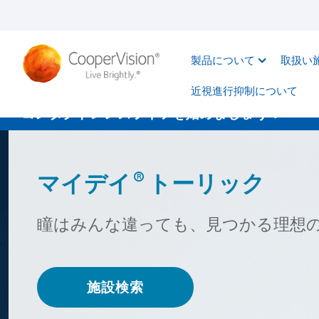
メ
イ
ン
製品について
取扱い
コ
ン
近視進行抑制について​
テ
コンタクトレンズライフを始めましょう！
ン
ツ
に
®
マイデイ
トーリック
移
動
瞳はみんな違っても、見つかる理想
施設検索