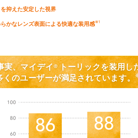
レを抑えた安定した視界
※1
めらかなレンズ表面による快適な装用感
事実、マイデイ® トーリックを装用し
多くのユーザーが満足されています。