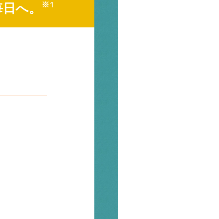
毎日へ。
※1