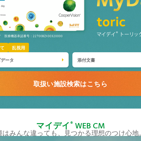
医療機器承認番号：22700BZX00320000
捨て
乱視用
ズデータ
添付文書
取扱い施設検索はこちら
マイデイ
WEB CM
®
瞳はみんな違っても、
見つかる理想のつけ心地