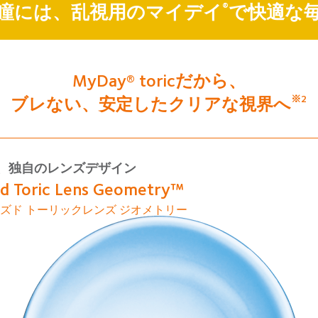
瞳には、乱視用のマイデイ
︎で
快適な
®
MyDay® toricだから、
ブレない、安定したクリアな視界へ
※2
、独自のレンズデザイン
d Toric Lens Geometry™
ズド トーリックレンズ ジオメトリー