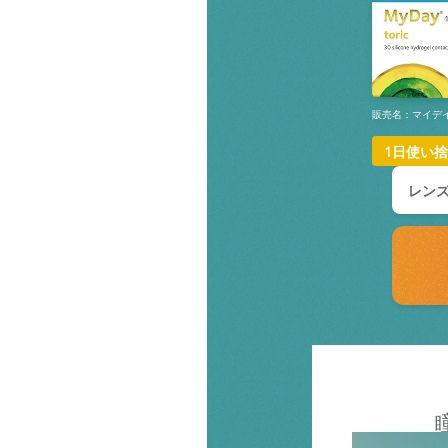
販売名：マイデイ 
1日使い
レン