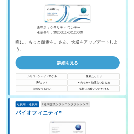
販売名：クラリティ ワンデー
承認番号：30200BZX00123000
瞳に、もっと酸素を。さあ、快適をアップデートしよ
う。
詳細を見る
シリコーンハイドロゲル
酸素たっぷり
UVカット
やわらかく快適なつけ心地
自然なうるおい
気軽にお使いいただける
近視用・遠視用
2週間交換ソフトコンタクトレンズ
バイオフィニティ®