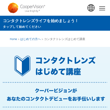
メ
イ
Hom
ン
コンタクトレンズライフを始めましょう！
コ
タップして始めてください
ン
テ
Home
>
はじめての方へ
>
コンタクトレンズはじめて講座
ン
ツ
に
移
動