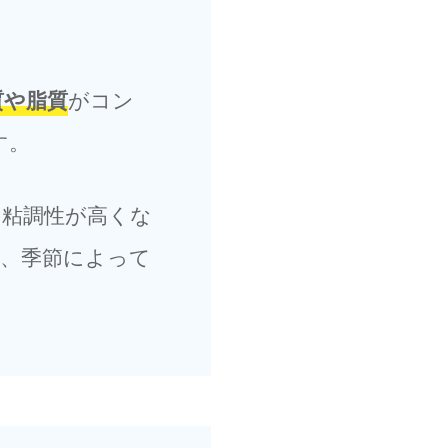
質や脂質
がコン
す。
の粘調性が高くな
た、季節によって