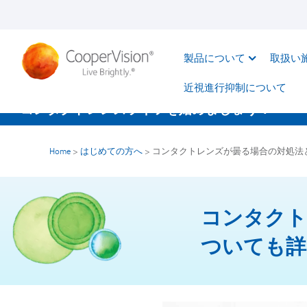
メ
イ
ン
製品について
取扱い
コ
ン
近視進行抑制について​
テ
コンタクトレンズライフを始めましょう！
ン
ツ
Home
>
はじめての方へ
>
コンタクトレンズが曇る場合の対処法
に
移
動
コンタクト
ついても詳