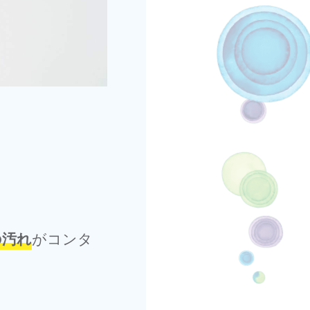
。
の汚れ
がコンタ
。