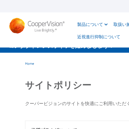
メ
イ
ン
製品について
取扱い
コ
ン
近視進行抑制について​
テ
コンタクトレンズライフを始めましょう！
ン
ツ
Home
に
移
サイトポリシー
動
クーパービジョンのサイトを快適にご利用いただ