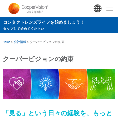
メ
イ
Hom
ン
コンタクトレンズライフを始めましょう！
コ
タップして始めてください
ン
テ
Home
>
会社情報
>
クーパービジョンの約束
ン
ツ
クーパービジョンの約束
に
移
動
「見る」という日々の経験を、もっと