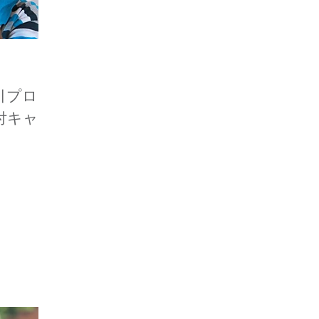
引プロ
付キャ