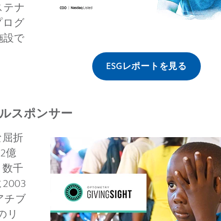
ステナ
プログ
施設で
ESGレポートを見る
グローバルスポンサー
な屈折
2億
、数千
003
アチブ
）のリ