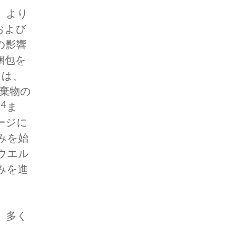
、より
および
の影響
梱包を
には、
棄物の
§4
ま
ージに
みを始
ウエル
みを進
、多く