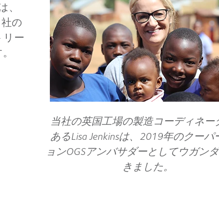
は、
当社の
トリー
す。
当社の英国工場の製造コーディネー
あるLisa Jenkinsは、2019年のクー
ョンOGSアンバサダーとしてウガン
きました。