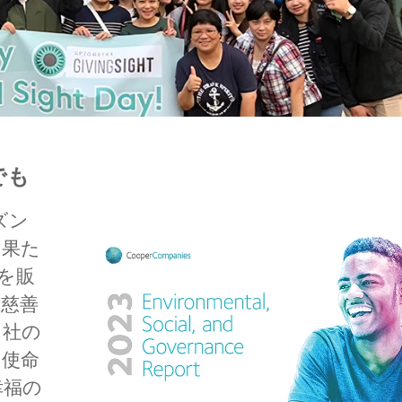
でも
ズン
に果た
を販
、慈善
当社の
る使命
幸福の