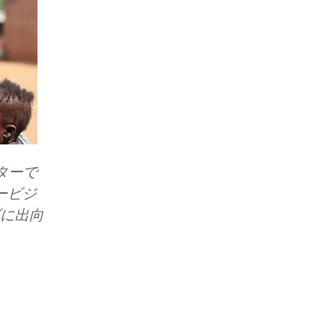
ターで
パービジ
ダに出向