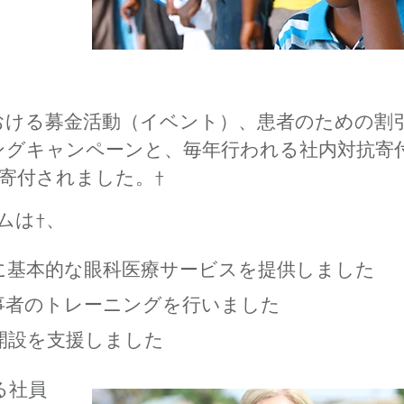
おける募金活動（イベント）、患者のための割
ングキャンペーンと、毎年行われる社内対抗寄
が寄付されました。†
ムは†、
々に基本的な眼科医療サービスを提供しました
従事者のトレーニングを行いました
開設を支援しました
る社員