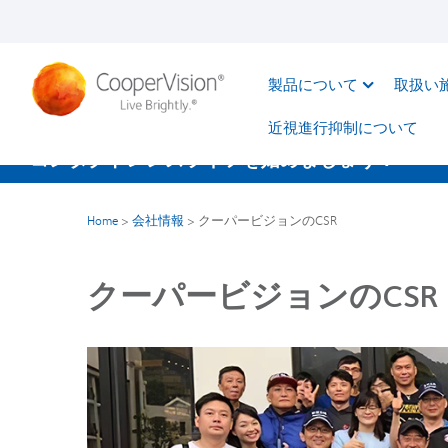
メ
イ
ン
製品について
取扱い
コ
ン
近視進行抑制について​
テ
コンタクトレンズライフを始めましょう！
ン
ツ
Home
>
会社情報
>
クーパービジョンのCSR
に
移
クーパービジョンのCSR
動