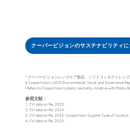
クーパービジョンのサステナビリティに
* クーパービジョンレンズケア製品、ソフトコンタクトレンズ
§ CooperVision's 2020 Environmental, Social, and Governance Rep
ǀ Refers to CooperVision's plastic neutrality initiative with Plastic B
参照文献：
1. CVI data on file, 2020.
2. CVI data on file, 2024.
3. CVI data on file, 2023. CooperVision Supplier Code of Conduct.
4. CVI data on file, 2023.