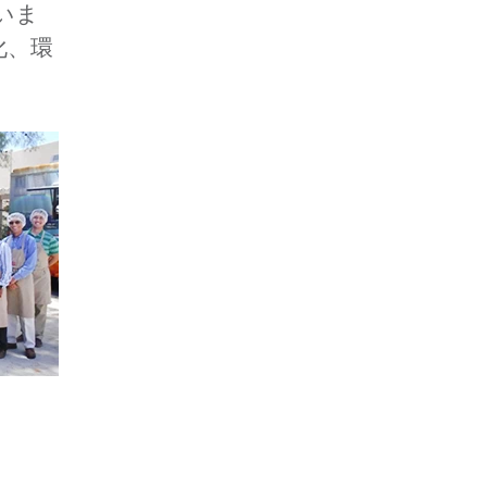
いま
化、環