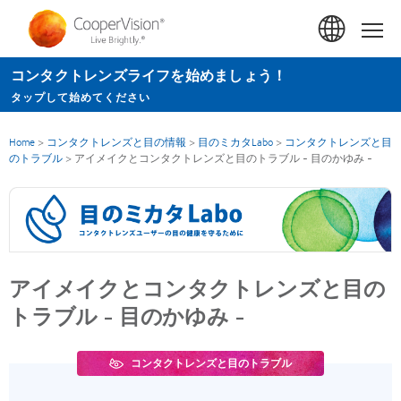
メ
イ
Hom
ン
コンタクトレンズライフを始めましょう！
コ
タップして始めてください
ン
テ
Home
>
コンタクトレンズと目の情報
>
目のミカタLabo
>
コンタクトレンズと目
ン
のトラブル
>
アイメイクとコンタクトレンズと目のトラブル - 目のかゆみ -
ツ
に
移
動
アイメイクとコンタクトレンズと目の
トラブル - 目のかゆみ -
コンタクトレンズと目のトラブル