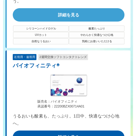
う。
詳細を見る
シリコーンハイドロゲル
酸素たっぷり
UVカット
やわらかく快適なつけ心地
自然なうるおい
気軽にお使いいただける
近視用・遠視用
2週間交換ソフトコンタクトレンズ
バイオフィニティ®
販売名：バイオフィニティ
承認番号：22200BZX00714A01
うるおいも酸素も、たっぷり。1日中、快適なつけ心地
へ。