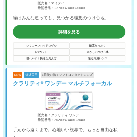
販売名：マイデイ
承認番号：22700BZX00320000
瞳はみんな違っても、見つかる理想のつけ心地。
詳細を見る
シリコーンハイドロゲル
酸素たっぷり
UVカット
やさしいつけ心地
慣れやすく快適な見え方
遠近両用レンズ
NEW
遠近両用
1日使い捨てソフトコンタクトレンズ
クラリティ® ワンデー マルチフォーカル
販売名：クラリティ ワンデー
承認番号：30200BZX00123000
手元から遠くまで。心地いい視界で、もっと自由な私
へ。