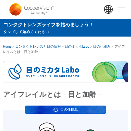
メ
イ
Hom
ン
コンタクトレンズライフを始めましょう！
コ
タップして始めてください
ン
テ
Home
>
コンタクトレンズと目の情報
>
目のミカタLabo
>
目の仕組み
>
アイフ
ン
レイルとは - 目と加齢 -
ツ
に
移
動
アイフレイルとは - 目と加齢 -
目の仕組み