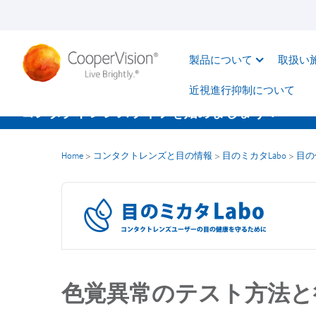
メ
イ
ン
製品について
取扱い
コ
ン
近視進行抑制について​
テ
コンタクトレンズライフを始めましょう！
ン
ツ
Home
>
コンタクトレンズと目の情報
>
目のミカタLabo
>
目の
に
移
動
色覚異常のテスト方法と