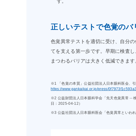
す。
正しいテストで色覚のバ
色覚異常テストを適切に受け、自分の
てを支える第一歩です。早期に検査し
まつわるバリアは大きく低減できます
※1 「色覚の本質」公益社団法人日本眼科医会、引用
https://www.gankaikai.or.jp/press/0f7973f1c59
※2 公益財団法人日本眼科学会「先天色覚異常 -- 
日：2025‑04‑12）
※3 公益社団法人日本眼科医会「色覚異常といわ