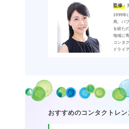
監修 :
1999
局。バ
を経たの
地域に
コンタ
ドライ
おすすめのコンタクトレン