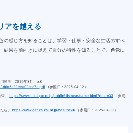
リアを越える
色の感じ方を知ることは、学習・仕事・安全な生活のすべ
、結果を前向きに捉えて自分の特性を知ることで、色覚に
。
箇所：2019年8月、p.8
3a33d6a5c21eea02ccc7e.pdf
（参照日：2025‑04‑12）
検査」
https://www.nichigan.or.jp/public/disease/name.html?pdid=33
（参照
れたら」
https://www.gankaikai.or.jp/health/50/
（参照日：2025‑04‑12）