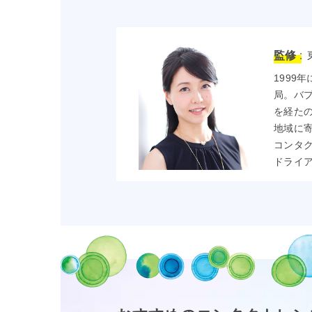
監修 :
1999
局。バ
を経たの
地域に
コンタ
ドライ