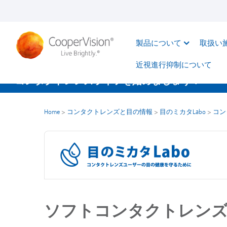
メ
イ
ン
製品について
取扱い
コ
ン
近視進行抑制について​
テ
コンタクトレンズライフを始めましょう！
ン
ツ
Home
>
コンタクトレンズと目の情報
>
目のミカタLabo
>
コン
に
移
動
ソフトコンタクトレン