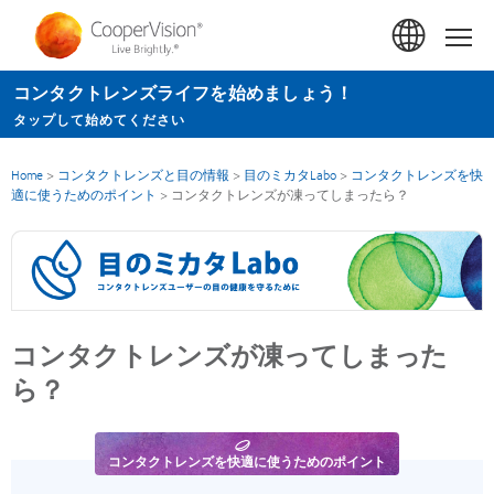
メ
イ
Hom
ン
コンタクトレンズライフを始めましょう！
コ
タップして始めてください
ン
テ
Home
>
コンタクトレンズと目の情報
>
目のミカタLabo
>
コンタクトレンズを快
ン
適に使うためのポイント
>
コンタクトレンズが凍ってしまったら？
ツ
に
移
動
コンタクトレンズが凍ってしまった
ら？
コンタクトレンズを快適に使うためのポイント