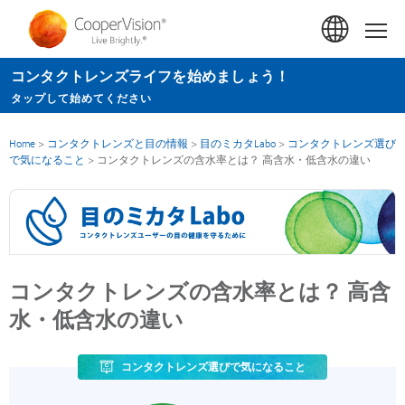
メ
イ
Hom
ン
コンタクトレンズライフを始めましょう！
コ
タップして始めてください
ン
テ
Home
>
コンタクトレンズと目の情報
>
目のミカタLabo
>
コンタクトレンズ選び
ン
で気になること
>
コンタクトレンズの含水率とは？ 高含水・低含水の違い
ツ
に
移
動
コンタクトレンズの含水率とは？ 高含
水・低含水の違い
コンタクトレンズ選びで気になること