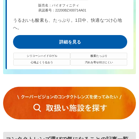
販売名：バイオフィニティ
承認番号：22200BZX00714A01
うるおいも酸素も、たっぷり。1日中、快適なつけ心地
へ。
詳細を見る
シリコーンハイドロゲル
酸素たっぷり
心地よくうるおう
汚れを寄せ付けにくい