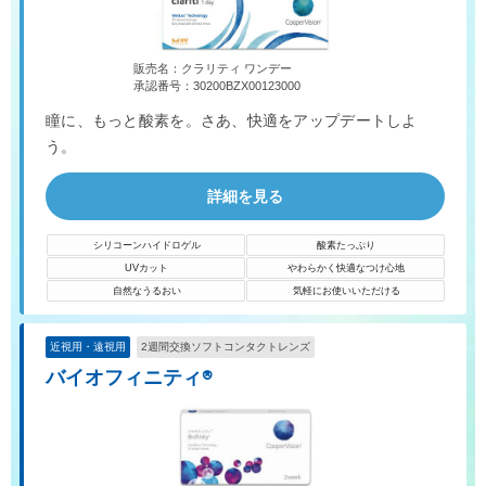
販売名：クラリティ ワンデー
承認番号：30200BZX00123000
瞳に、もっと酸素を。さあ、快適をアップデートしよ
う。
詳細を見る
シリコーンハイドロゲル
酸素たっぷり
UVカット
やわらかく快適なつけ心地
自然なうるおい
気軽にお使いいただける
近視用・遠視用
2週間交換ソフトコンタクトレンズ
バイオフィニティ®