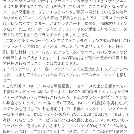
ラスチックの重量に相当するプラスチック廃棄物の回収とリサイクルに
資金を提供することで、これを実現しています。ここで対象となるプラ
スチック廃棄物は、プラスチックバンクが事業を展開している国の海岸
や水路から30マイル以内の陸地で収集されたものです。プラスチック量
は、レンズやブリスター、およびラミネート、接着剤、補助材料（イン
クなど）の二次パッケージ内のプラスチックの総重量に基づきます。製
造工程で使用されるプラスチックは含まれません。
‡ 対象となるクーパービジョンのソフトコンタクトレンズ製品で使用され
るプラスチック量は、ブリスターやレンズ、およびラミネート、接着
剤、補助材料（インクなど）といった二次パッケージ内のプラスチック
の重量によって決まります。これらの製品およびその梱包材の製造工程
で使用されるプラスチックは含まれません。
§ 「パッケージ」とは、各コンタクトレンズを直接封入するブリスターパ
ック、つまりアルミホイルの蓋で密封されたプラスチックトレイを指し
ます。
à この判断は、ISCC PLUSの公開認証書データベースおよび公開されてい
る情報のレビューに基づいています。ISCC PLUS認証ライセンスはサプラ
イヤー／施設レベルで発行されるため、下流のブランドを特定していな
い場合があります。2025年11月6日現在、ISCC PLUS認証を取得したプラ
スチックを使用していると特定されている他のコンタクトレンズメーカ
ーはありません。ISCC ライセンス番号 ISCC-L-228（2026年4月6日より
有効）ならびにクーパービジョンの社内文書によると、MyDay®のブリス
ターパックに使用されているポリプロピレンの100%がISCC PLUS認証を
取得した原料として割り当てられています。なお、この認証書は物理的