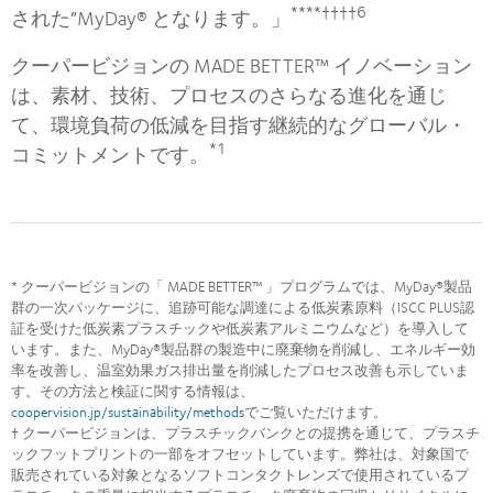
****††††6
された”MyDay® となります。」
クーパービジョンの MADE BETTER™ イノベーション
は、素材、技術、プロセスのさらなる進化を通じ
て、環境負荷の低減を目指す継続的なグローバル・
*1
コミットメントです。
* クーパービジョンの「 MADE BETTER™ 」プログラムでは、MyDay®製品
群の一次パッケージに、追跡可能な調達による低炭素原料（ISCC PLUS認
証を受けた低炭素プラスチックや低炭素アルミニウムなど）を導入して
います。また、MyDay®製品群の製造中に廃棄物を削減し、エネルギー効
率を改善し、温室効果ガス排出量を削減したプロセス改善も示していま
す。その方法と検証に関する情報は、
coopervision.jp/sustainability/methods
でご覧いただけます。
† クーパービジョンは、プラスチックバンクとの提携を通じて、プラスチ
ックフットプリントの一部をオフセットしています。弊社は、対象国で
販売されている対象となるソフトコンタクトレンズで使用されているプ