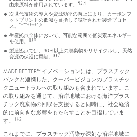
¶3,4
由来原料が使用されています。
次世代技術の導入や資源効率の向上により、カーボンフ
ットプリントの低減を目指して設計された製造プロセ
*†**††‡‡1,5
ス。
生産拠点全体において、可能な範囲で低炭素エネルギー
§§6
を使用。
製造拠点では、90％以上の廃棄物をリサイクルし、天然
àà7
資源の保護に貢献。
MADE BETTER™ イノベーションには、プラスチック
バンクと連携した、クーパービジョンのプラスチッ
クニュートラルへの取り組みも含まれています。こ
の取り組みを通じて、沿岸地域における海洋プラス
チック廃棄物の回収を支援すると同時に、社会経済
的に前向きな影響をもたらすことを目指していま
†‡2
す。
これまでに、プラスチック汚染が深刻な沿岸地域に