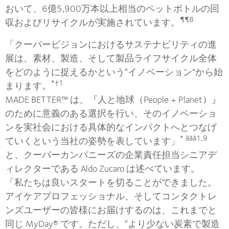
おいて、6億5,900万本以上相当のペットボトルの回
¶¶8
収およびリサイクルが実施されています。
「クーパービジョンにおけるサステナビリティの進
展は、素材、製造、そして製品ライフサイクル全体
をどのように捉えるかという“イノベーション”から始
*†1
まります。
MADE BETTER™ は、『人と地球（People + Planet）』
のために意義のある選択を行い、そのイノベーショ
ンを実社会における具体的なインパクトへとつなげ
* ààà1,9
ていくという当社の姿勢を表しています」
と、クーパーカンパニーズの企業責任担当シニアデ
ィレクターである Aldo Zucaro は述べています。
「私たちは良いスタートを切ることができました。
アイケアプロフェッショナル、そしてコンタクトレ
ンズユーザーの皆様にお届けするのは、これまでと
同じ MyDay® です。ただし、“より少ない炭素で製造