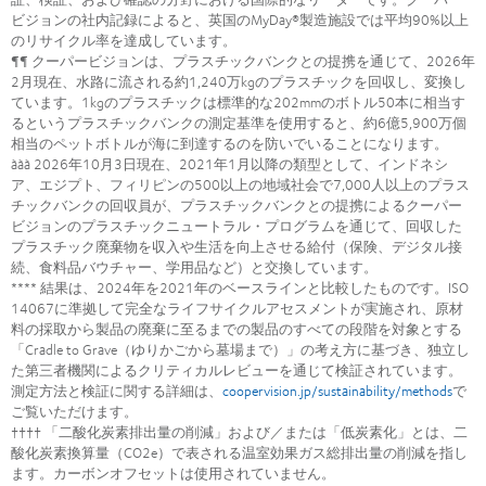
ビジョンの社内記録によると、英国のMyDay®製造施設では平均90%以上
のリサイクル率を達成しています。
¶¶ クーパービジョンは、プラスチックバンクとの提携を通じて、2026年
2月現在、水路に流される約1,240万kgのプラスチックを回収し、変換し
ています。1kgのプラスチックは標準的な202mmのボトル50本に相当す
るというプラスチックバンクの測定基準を使用すると、約6億5,900万個
相当のペットボトルが海に到達するのを防いでいることになります。
ààà 2026年10月3日現在、2021年1月以降の類型として、インドネシ
ア、エジプト、フィリピンの500以上の地域社会で7,000人以上のプラス
チックバンクの回収員が、プラスチックバンクとの提携によるクーパー
ビジョンのプラスチックニュートラル・プログラムを通じて、回収した
プラスチック廃棄物を収入や生活を向上させる給付（保険、デジタル接
続、食料品バウチャー、学用品など）と交換しています。
**** 結果は、2024年を2021年のベースラインと比較したものです。ISO
14067に準拠して完全なライフサイクルアセスメントが実施され、原材
料の採取から製品の廃棄に至るまでの製品のすべての段階を対象とする
「Cradle to Grave（ゆりかごから墓場まで）」の考え方に基づき、独立し
た第三者機関によるクリティカルレビューを通じて検証されています。
測定方法と検証に関する詳細は、
coopervision.jp/sustainability/methods
で
ご覧いただけます。
†††† 「二酸化炭素排出量の削減」および／または「低炭素化」とは、二
酸化炭素換算量（CO2e）で表される温室効果ガス総排出量の削減を指し
ます。カーボンオフセットは使用されていません。