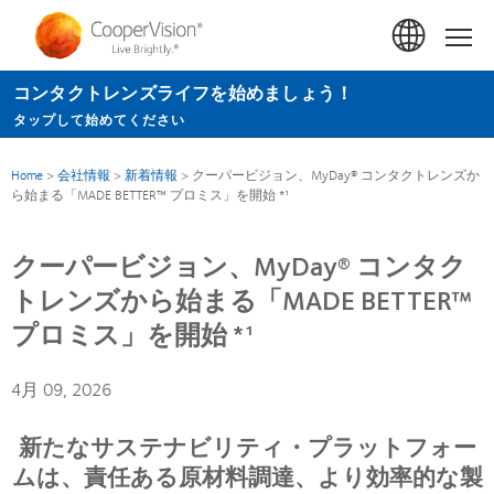
メ
イ
Hom
ン
コンタクトレンズライフを始めましょう！
コ
タップして始めてください
ン
テ
Home
>
会社情報
>
新着情報
>
クーパービジョン、MyDay® コンタクトレンズか
ン
ら始まる「MADE BETTER™ プロミス」を開始 *¹
ツ
に
クーパービジョン、MyDay® コンタク
移
トレンズから始まる「MADE BETTER™
動
プロミス」を開始 *¹
4月 09, 2026
新たなサステナビリティ・プラットフォー
ムは、責任ある原材料調達、より効率的な製