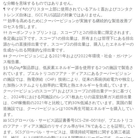
な分離を意味するものではありません。
¶ マイデイ®のブリスター上部に使用されているアルミ蓋およびコンタク
トレンズ自体は、ISCC PLUS認証の対象ではありません。
** 効率を高めるためにクーパービジョンが実施する継続的な製造改善プ
ロセスを指します。
†† カーボンフットプリントは、スコープ1と2の排出量に限定されます。
各定義は以下です。スコープ1の排出量は、所有または管理下にある排出
源からの直接排出量です。スコープ2の排出量は、購入したエネルギーの
生成から出る間接的な排出量です。
‡‡ クーパービジョンによる2021年および2022年環境・社会・ガバナン
ス報告書。
§§ MyDay®製品群は、低炭素エネルギー源を使用する2つの施設で製造さ
れています。プエルトリコのフアナ・ディアスにあるクーパービジョン
の施設では、熱電併給（CHP）技術により、従来の系統供給電力や独立し
た加熱システムよりも効率的に電気と熱エネルギーを生成しています。
クーパービジョンのスコープ1およびスコープ2の排出量データに基づく
と、2024年における同施設のレンズ1枚あたりの温室効果ガス総排出量
は、CHP稼働前の2021年と比較して約30%低減されています。英国の製
造施設では、クーパービジョンは100%再生可能エネルギーを購入してい
ます。
àà SCSグローバル・サービス認証書番号SCS-ZW-0018が、プエルトリコ
のフアナ・ディアス施設のリサイクル率が94.7%であることを証明してい
ます。SCSグローバル・サービスは、環境持続可能性に関する第三者認
証、検証、および確認の分野における国際的なリーダーです。クーパー