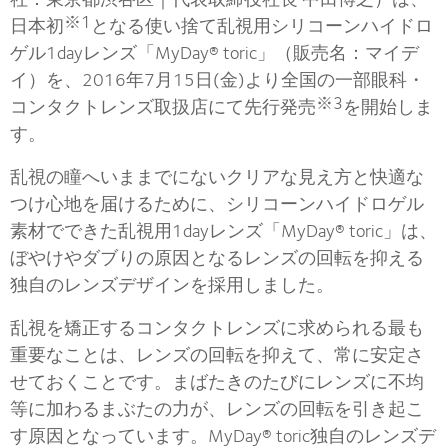
※1
日本初
となる使い捨て乱視用シリコーンハイドロ
ゲル1dayレンズ「MyDay® toric」（販売名：マイデ
イ）を、2016年7月15日(金)より全国の一部眼科・
※3
コンタクトレンズ取扱店にて先行発売
を開始しま
す。
乱視の瞳へいままでにないクリアな見え方と快適な
つけ心地を届けるために、シリコーンハイドロゲル
素材でできた乱視用1dayレンズ「MyDay® toric」は、
ぼやけやダブりの原因となるレンズの回転を抑える
独自のレンズデザインを採用しました。
乱視を矯正するコンタクトレンズに求められる最も
重要なことは、レンズの回転を抑えて、常に安定さ
せておくことです。まばたきのたびにレンズに不均
等に加わるまぶたの力が、レンズの回転を引き起こ
す原因となっています。MyDay® toric独自のレンズデ