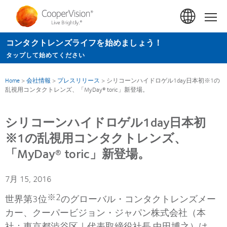
メ
イ
Hom
ン
コンタクトレンズライフを始めましょう！
コ
タップして始めてください
ン
テ
Home
>
会社情報
>
プレスリリース
>
シリコーンハイドロゲル1day日本初※1の
ン
乱視用コンタクトレンズ、「MyDay® toric」新登場。
ツ
に
シリコーンハイドロゲル1day日本初
移
※1の乱視用コンタクトレンズ、
動
「MyDay® toric」新登場。
7月 15, 2016
※2
世界第3位
のグローバル・コンタクトレンズメー
カー、クーパービジョン・ジャパン株式会社（本
社：東京都渋谷区｜代表取締役社長 中田博之）は、