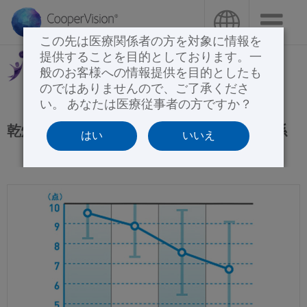
メ
イ
この先は医療関係者の方を対象に情報を
ン
提供することを目的としております。一
コ
般のお客様への情報提供を目的としたも
ン
のではありませんので、ご了承くださ
テ
い。 あなたは医療従事者の方ですか？
ン
乾燥感とコンタクトレンズ装用時間の関係
はい
いいえ
ツ
に
移
動