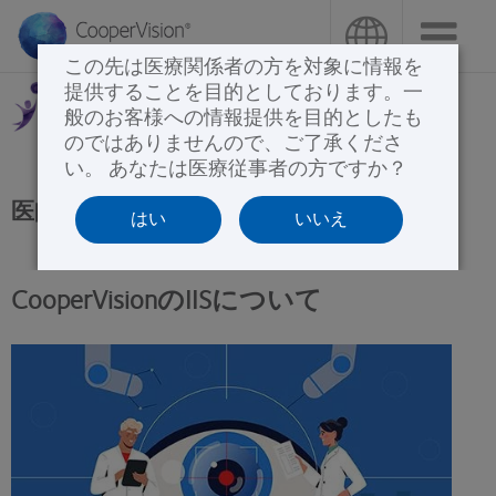
メ
イ
この先は医療関係者の方を対象に情報を
ン
提供することを目的としております。一
コ
般のお客様への情報提供を目的としたも
ン
のではありませんので、ご了承くださ
テ
い。 あなたは医療従事者の方ですか？
ン
医師主導試験（IIS）
はい
いいえ
ツ
に
移
CooperVisionのIISについて
動