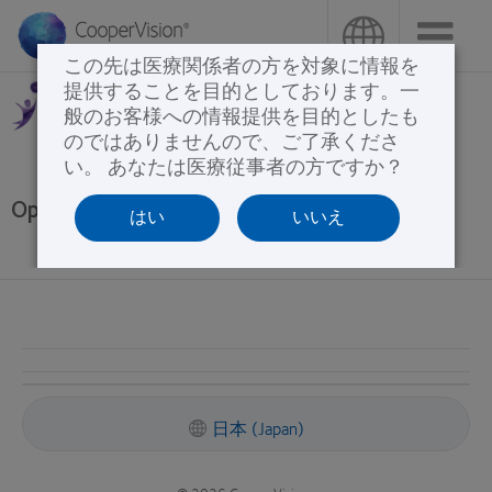
メ
イ
この先は医療関係者の方を対象に情報を
ン
提供することを目的としております。一
コ
般のお客様への情報提供を目的としたも
ン
のではありませんので、ご了承くださ
テ
い。 あなたは医療従事者の方ですか？
ン
OptiExpert™
はい
いいえ
ツ
に
移
動
日本 (Japan)